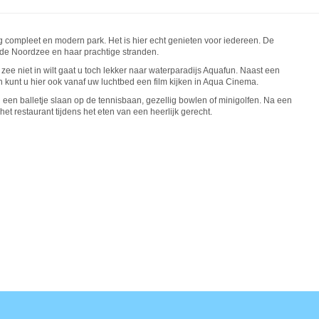
 compleet en modern park. Het is hier echt genieten voor iedereen. De
ij de Noordzee en haar prachtige stranden.
 zee niet in wilt gaat u toch lekker naar waterparadijs Aquafun. Naast een
 kunt u hier ook vanaf uw luchtbed een film kijken in Aqua Cinema.
een balletje slaan op de tennisbaan, gezellig bowlen of minigolfen. Na een
het restaurant tijdens het eten van een heerlijk gerecht.