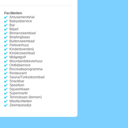
Faciliteiten
Amusementshal
Babysitservice
Bar
Biljart
Binnenzwembad
Bowlingbaan
Buitenzwembad
Fietsverhuur
Kinderboerderij
Kinderzwembad
Midgetgolf
Mountainbikeverhuur
Ontbijtservice
Recreatieprogramma
Restaurant
Sauna/Turksstoombad
Snackbar
Speeltuin
Squashbaan
Supermarkt
Tennisbaan (binnen)
Wasfaciliteiten
Zwemparadijs