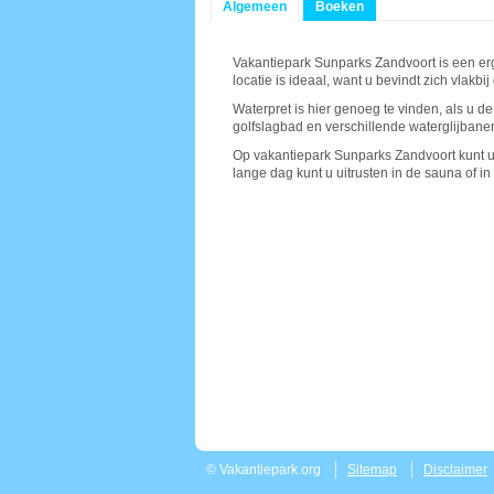
Algemeen
Boeken
Vakantiepark Sunparks Zandvoort is een erg
locatie is ideaal, want u bevindt zich vlakb
Waterpret is hier genoeg te vinden, als u de
golfslagbad en verschillende waterglijbanen
Op vakantiepark Sunparks Zandvoort kunt u 
lange dag kunt u uitrusten in de sauna of in 
© Vakantiepark.org
Sitemap
Disclaimer