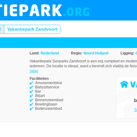
d
Vakantiepark Zandvoort
Land:
Nederland
Regio:
Noord Holland
Ligging:
Vakantiepark Sunparks Zandvoort is een erg compleet en modern 
iedereen. De locatie is ideaal, want u bevindt zich vlakbij de No
meer
Faciliteiten
Amusementshal
Babysitservice
Bar
Biljart
Binnenzwembad
b
Bowlingbaan
Buitenzwembad
S