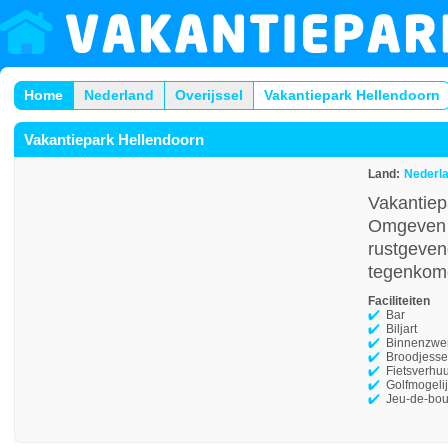
Home
Nederland
Overijssel
Vakantiepark Hellendoorn
Vakantiepark Hellendoorn
Land:
Nederl
Vakantiep
Omgeven d
rustgeven
tegenkom
Faciliteiten
Bar
Biljart
Binnenzw
Broodjesse
Fietsverhu
Golfmogeli
Jeu-de-bou