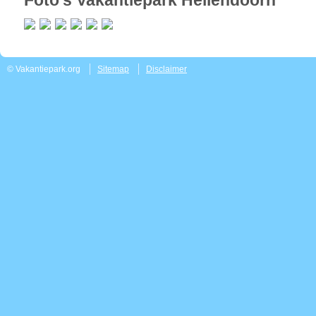
Foto's Vakantiepark Hellendoorn
© Vakantiepark.org
Sitemap
Disclaimer