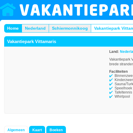
Home
Nederland
Schiermonnikoog
Vakantiepark Vitta
Vakantiepark Vittamaris
Land:
Nederl
Vakantiepark V
brede stranden
Faciliteiten
Binnenzw
Kinderzwe
Sauna/Tur
Speelhoek
Tafeltennis
Whirlpool
Algemeen
Kaart
Boeken