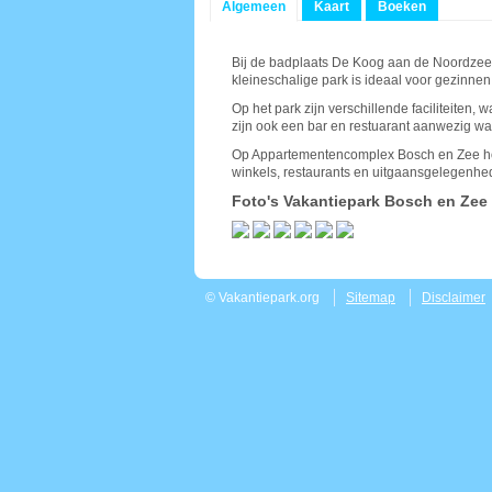
Algemeen
Kaart
Boeken
Bij de badplaats De Koog aan de Noordzee
kleineschalige park is ideaal voor gezinnen
Op het park zijn verschillende faciliteite
zijn ook een bar en restuarant aanwezig wa
Op Appartementencomplex Bosch en Zee hoef
winkels, restaurants en uitgaansgelegenhede
Foto's Vakantiepark Bosch en Zee
© Vakantiepark.org
Sitemap
Disclaimer