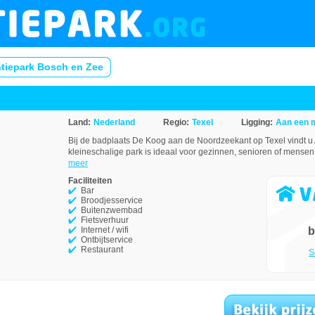
tiepark Bosch en Zee
Land:
Nederland
Regio:
Texel
Ligging:
Aan een 
Bij de badplaats De Koog aan de Noordzeekant op Texel vindt 
kleineschalige park is ideaal voor gezinnen, senioren of mensen 
meer
Faciliteiten
Bar
Broodjesservice
Buitenzwembad
Fietsverhuur
Internet / wifi
b
Ontbijtservice
Restaurant
S