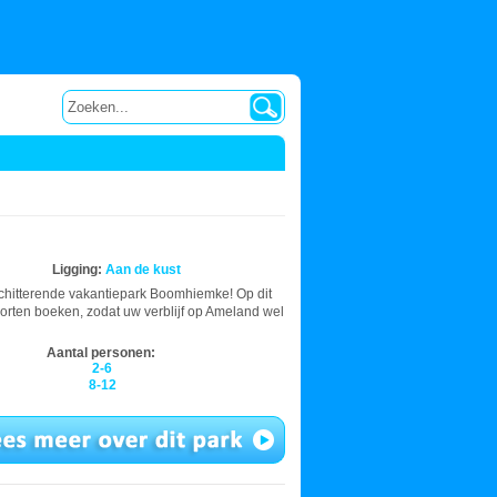
Ligging:
Aan de kust
 schitterende vakantiepark Boomhiemke! Op dit
orten boeken, zodat uw verblijf op Ameland wel
Aantal personen:
2-6
8-12