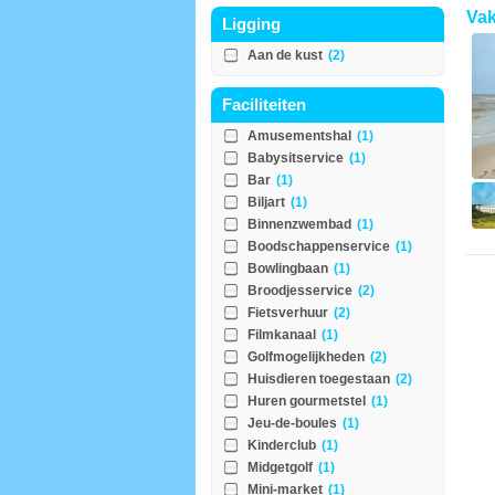
Vak
Ligging
Aan de kust
(2)
Faciliteiten
Amusementshal
(1)
Babysitservice
(1)
Bar
(1)
Biljart
(1)
Binnenzwembad
(1)
Boodschappenservice
(1)
Bowlingbaan
(1)
Broodjesservice
(2)
Fietsverhuur
(2)
Filmkanaal
(1)
Golfmogelijkheden
(2)
Huisdieren toegestaan
(2)
Huren gourmetstel
(1)
Jeu-de-boules
(1)
Kinderclub
(1)
Midgetgolf
(1)
Mini-market
(1)