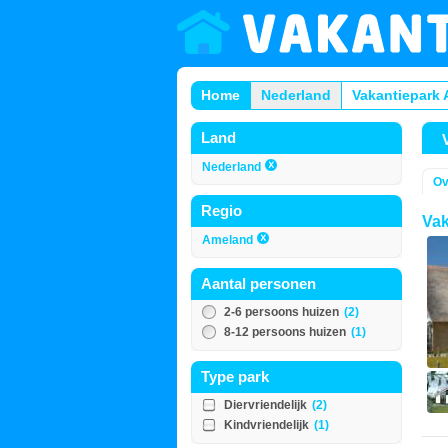
Home
Nederland
Vakantiepark
Land
Nederland
Ov
Regio
Va
Ameland
Aantal personen
2-6 persoons huizen
(2)
8-12 persoons huizen
(1)
Type park
Diervriendelijk
(2)
Kindvriendelijk
(1)