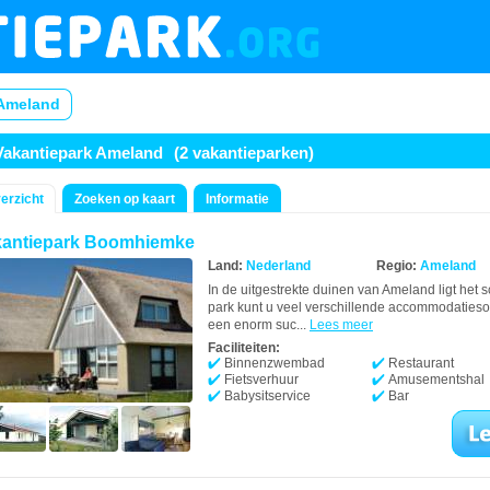
 Ameland
Vakantiepark Ameland
(2 vakantieparken)
erzicht
Zoeken op kaart
Informatie
kantiepark Boomhiemke
Land:
Nederland
Regio:
Ameland
In de uitgestrekte duinen van Ameland ligt het
park kunt u veel verschillende accommodatieso
een enorm suc...
Lees meer
Faciliteiten:
Binnenzwembad
Restaurant
Fietsverhuur
Amusementshal
Babysitservice
Bar