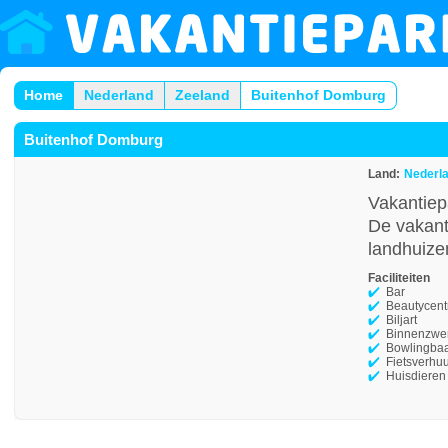
Home
Nederland
Zeeland
Buitenhof Domburg
Buitenhof Domburg
Land:
Nederl
Vakantiep
De vakanti
landhuize
Faciliteiten
Bar
Beautycen
Biljart
Binnenzw
Bowlingba
Fietsverhu
Huisdieren