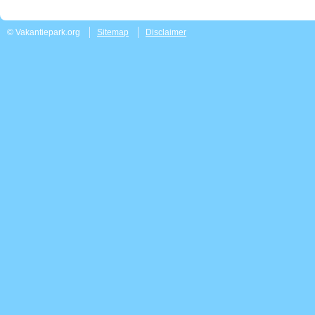
© Vakantiepark.org
Sitemap
Disclaimer