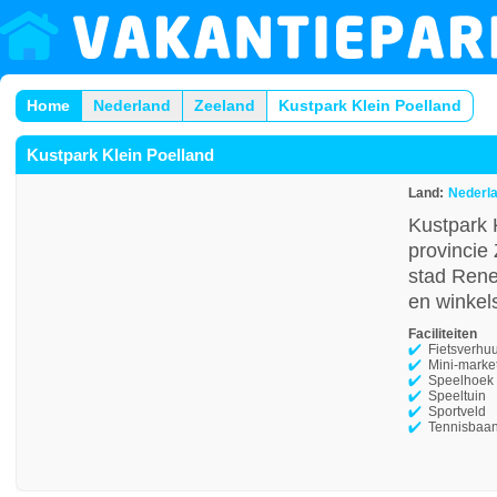
Home
Nederland
Zeeland
Kustpark Klein Poelland
Kustpark Klein Poelland
Land:
Nederl
Kustpark 
provincie 
stad Renes
en winkels
Faciliteiten
Fietsverhu
Mini-marke
Speelhoek
Speeltuin
Sportveld
Tennisbaan