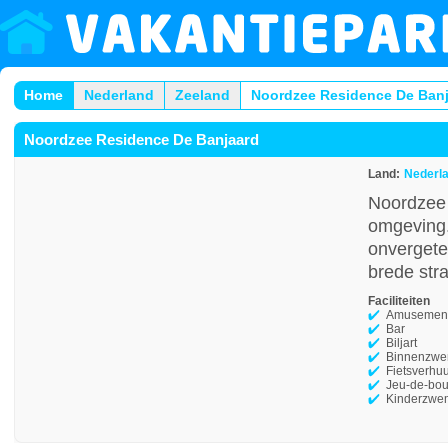
Home
Nederland
Zeeland
Noordzee Residence De Ban
Noordzee Residence De Banjaard
Land:
Nederl
Noordzee 
omgeving.
onvergetel
brede str
Faciliteiten
Amusement
Bar
Biljart
Binnenzw
Fietsverhu
Jeu-de-bou
Kinderzwe