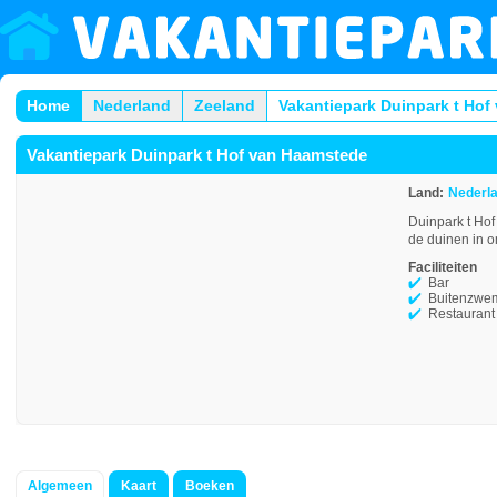
Home
Nederland
Zeeland
Vakantiepark Duinpark t Ho
Vakantiepark Duinpark t Hof van Haamstede
Land:
Nederl
Duinpark t Ho
de duinen in o
Faciliteiten
Bar
Buitenzwe
Restaurant
Algemeen
Kaart
Boeken